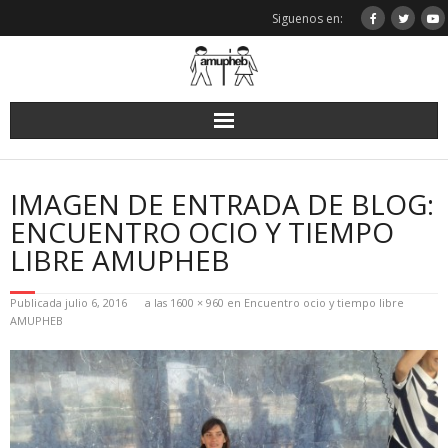
Saltar
Siguenos en:
al
contenido
IMAGEN DE ENTRADA DE BLOG:
ENCUENTRO OCIO Y TIEMPO
LIBRE AMUPHEB
Publicada
julio 6, 2016
a las
1600 × 960
en
Encuentro ocio y tiempo libre
AMUPHEB