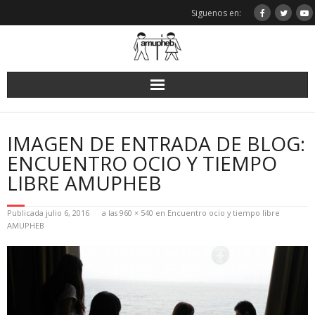
Saltar
Siguenos en:
al
contenido
IMAGEN DE ENTRADA DE BLOG:
ENCUENTRO OCIO Y TIEMPO
LIBRE AMUPHEB
Publicada
julio 6, 2016
a las
960 × 540
en
Encuentro ocio y tiempo libre
AMUPHEB