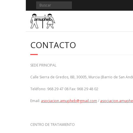
Saltar
al
contenido
CONTACTO
SEDE PRINCIPAL
Calle Sierra de Gredos, 8B, 30005, Murcia (Barrio de San And
Teléfono: 968 29 47 08 Fax: 968 29 48 02
Email:
asociacion.amupheb@gmail.com
/
asociacion.amuph
CENTRO DE TRATAMIENTO