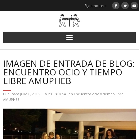
Saltar
Siguenos en:
al
contenido
IMAGEN DE ENTRADA DE BLOG:
ENCUENTRO OCIO Y TIEMPO
LIBRE AMUPHEB
Publicada
julio 6, 2016
a las
960 × 540
en
Encuentro ocio y tiempo libre
AMUPHEB