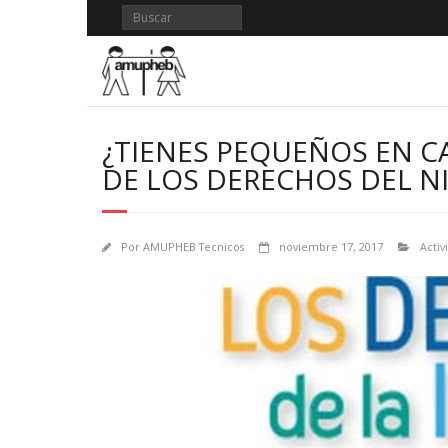
Saltar
al
contenido
¿TIENES PEQUEÑOS EN CA
DE LOS DERECHOS DEL N
Por
AMUPHEB Tecnicos
noviembre 17, 2017
Activ