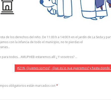
e los derechos del niño. De 11:00 h a 14:00 h en el jardín de La Seda y partici
amos con la infancia de todo el municipio, no te pierdas el
varias…
e para todos… AMUPHEB estaremos allí ¿ Y vosotros? …
#21N ¿Quienes somos?, ¿Que es lo que queremos? y hasta donde 
ampos obligatorios están marcados con
*