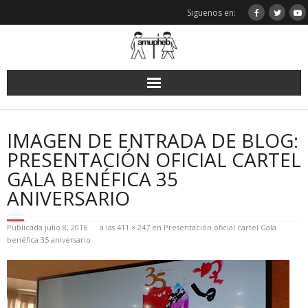
Saltar
Siguenos en:
al
contenido
IMAGEN DE ENTRADA DE BLOG:
PRESENTACIÓN OFICIAL CARTEL
GALA BENÉFICA 35
ANIVERSARIO
Publicada
julio 8, 2016
a las
411 × 247
en
Presentación oficial cartel Gala
benéfica 35 aniversario