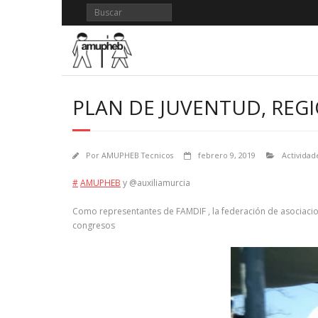
Saltar
al
contenido
PLAN DE JUVENTUD, REG
Por
AMUPHEB Tecnicos
febrero 9, 2019
Actividad
#
AMUPHEB
y @auxiliamurcia
Como representantes de FAMDIF , la federación de asociacion
congresos