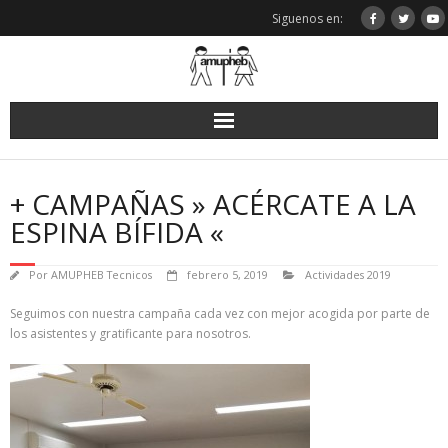
Saltar
Siguenos en:
al
contenido
+ CAMPAÑAS » ACÉRCATE A LA
ESPINA BÍFIDA «
Por
AMUPHEB Tecnicos
febrero 5, 2019
Actividades 2019
Seguimos con nuestra campaña cada vez con mejor acogida por parte de
los asistentes y gratificante para nosotros.