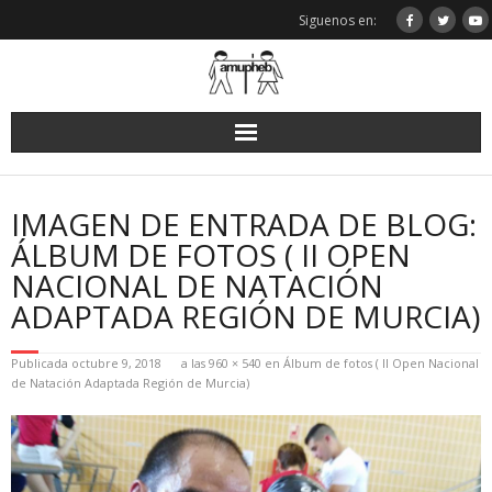
Saltar
Siguenos en:
al
contenido
IMAGEN DE ENTRADA DE BLOG:
ÁLBUM DE FOTOS ( II OPEN
NACIONAL DE NATACIÓN
ADAPTADA REGIÓN DE MURCIA)
Publicada
octubre 9, 2018
a las
960 × 540
en
Álbum de fotos ( II Open Nacional
de Natación Adaptada Región de Murcia)