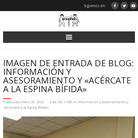
Saltar
Siguenos en:
al
contenido
IMAGEN DE ENTRADA DE BLOG:
INFORMACIÓN Y
ASESORAMIENTO Y «ACÉRCATE
A LA ESPINA BÍFIDA»
Publicada
enero 20, 2022
a las
720 × 960
en
Información y asesoramiento y
«Acércate a la Espina Bífida»