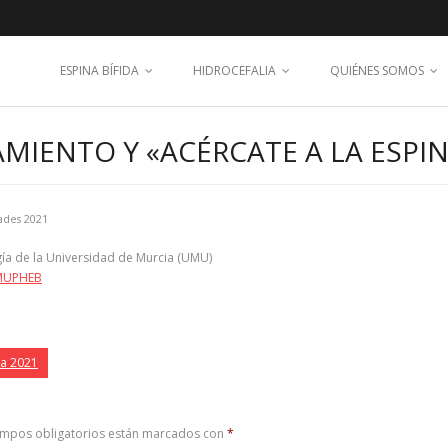
ESPINA BÍFIDA
HIDROCEFALIA
QUIÉNES SOMOS
IENTO Y «ACÉRCATE A LA ESPIN
ades 2021
gía de la Universidad de Murcia (UMU)
MUPHEB
ia 2021
ampos obligatorios están marcados con
*