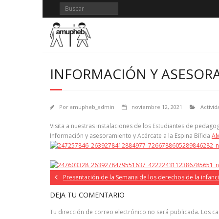
Saltar
al
contenido
INFORMACIÓN Y ASESORAM
Por
amupheb_admin
noviembre 12, 2021
Activid
Visita a nuestras instalaciones de los Estudiantes de pedago
Información y asesoramiento y Acércate a la Espina Bífida
A
Presentación de la Semana de los derechos de la infanc
DEJA TU COMENTARIO
Tu dirección de correo electrónico no será publicada.
Los c