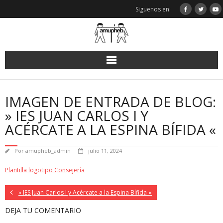
Saltar
Siguenos en:
al
contenido
IMAGEN DE ENTRADA DE BLOG:
» IES JUAN CARLOS I Y
ACÉRCATE A LA ESPINA BÍFIDA «
Por
amupheb_admin
julio 11, 2024
Plantilla logotipo Consejería
» IES Juan Carlos I y Acércate a la Espina Bífida «
DEJA TU COMENTARIO