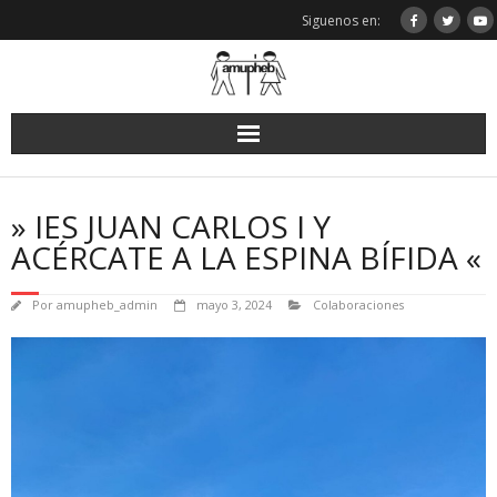
Saltar
Siguenos en:
al
contenido
» IES JUAN CARLOS I Y
ACÉRCATE A LA ESPINA BÍFIDA «
Por
amupheb_admin
mayo 3, 2024
Colaboraciones