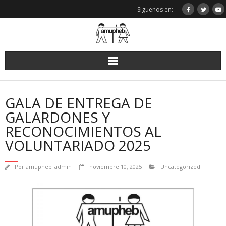
Saltar
Siguenos en:
al
contenido
GALA DE ENTREGA DE
GALARDONES Y
RECONOCIMIENTOS AL
VOLUNTARIADO 2025
Por
amupheb_admin
noviembre 10, 2025
Uncategorized