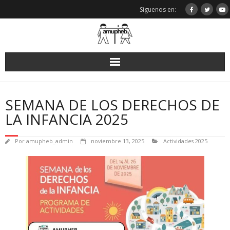
Saltar
Siguenos en:
al
contenido
SEMANA DE LOS DERECHOS DE
LA INFANCIA 2025
Por
amupheb_admin
noviembre 13, 2025
Actividades 2025