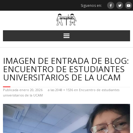
Saltar
Siguenos en:
al
contenido
IMAGEN DE ENTRADA DE BLOG:
ENCUENTRO DE ESTUDIANTES
UNIVERSITARIOS DE LA UCAM
Publicada
enero 20, 2026
a las
2048 × 1536
en
Encuentro de estudiantes
universitarios de la UCAM