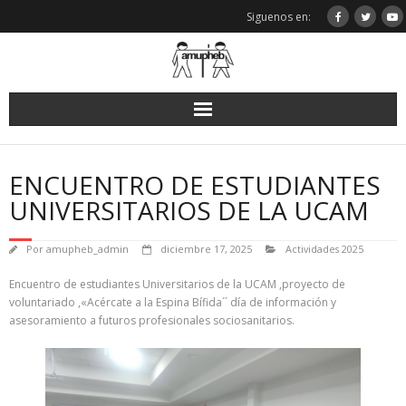
Saltar
Siguenos en:
al
contenido
ENCUENTRO DE ESTUDIANTES
UNIVERSITARIOS DE LA UCAM
Por
amupheb_admin
diciembre 17, 2025
Actividades 2025
Encuentro de estudiantes Universitarios de la UCAM ,proyecto de
voluntariado ,«Acércate a la Espina Bífida´´ día de información y
asesoramiento a futuros profesionales sociosanitarios.