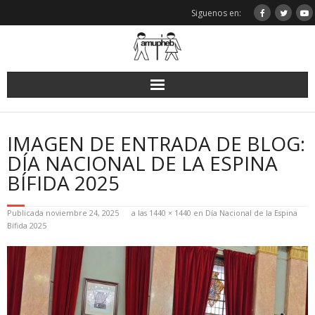
Saltar
Siguenos en:
al
contenido
IMAGEN DE ENTRADA DE BLOG:
DÍA NACIONAL DE LA ESPINA
BÍFIDA 2025
Publicada
noviembre 24, 2025
a las
1440 × 1440
en
Día Nacional de la Espina
Bífida 2025