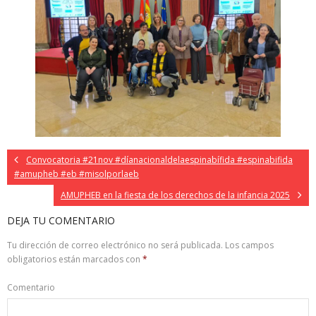
Convocatoria #21nov #díanacionaldelaespinabífida #espinabifida
#amupheb #eb #misolporlaeb
AMUPHEB en la fiesta de los derechos de la infancia 2025
DEJA TU COMENTARIO
Tu dirección de correo electrónico no será publicada.
Los campos
obligatorios están marcados con
*
Comentario