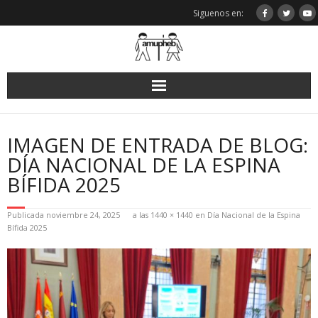
Saltar
Siguenos en:
al
contenido
IMAGEN DE ENTRADA DE BLOG:
DÍA NACIONAL DE LA ESPINA
BÍFIDA 2025
Publicada
noviembre 24, 2025
a las
1440 × 1440
en
Día Nacional de la Espina
Bífida 2025