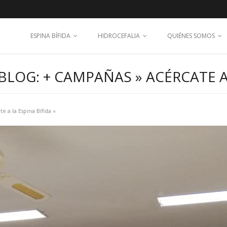
ESPINA BÍFIDA
HIDROCEFALIA
QUIÉNES SOMOS
LOG: + CAMPAÑAS » ACÉRCATE A 
 a la Espina Bífida «