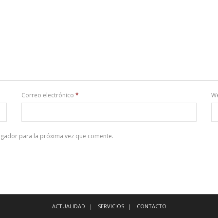
Correo electrónico
*
W
egador para la próxima vez que comente.
ACTUALIDAD
SERVICIOS
CONTACTO