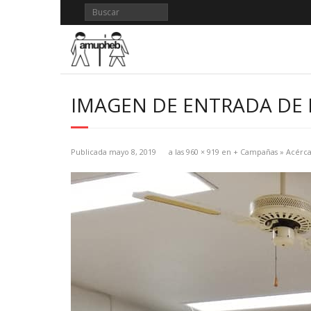
Saltar
al
contenido
IMAGEN DE ENTRADA DE B
Publicada
mayo 8, 2019
a las
960 × 919
en
+ Campañas » Acércate