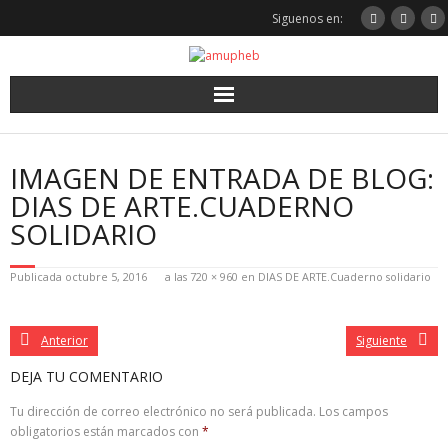
Saltar
Siguenos en:
al
contenido
IMAGEN DE ENTRADA DE BLOG:
DIAS DE ARTE.CUADERNO
SOLIDARIO
Publicada
octubre 5, 2016
a las
720 × 960
en
DIAS DE ARTE.Cuaderno solidario
Anterior
Siguiente
DEJA TU COMENTARIO
Tu dirección de correo electrónico no será publicada.
Los campos
obligatorios están marcados con
*