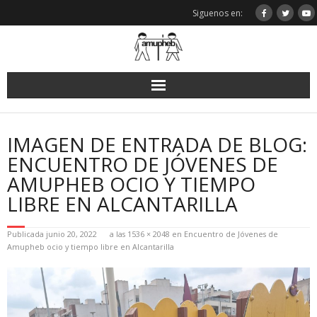
Saltar
Siguenos en:
al
contenido
IMAGEN DE ENTRADA DE BLOG:
ENCUENTRO DE JÓVENES DE
AMUPHEB OCIO Y TIEMPO
LIBRE EN ALCANTARILLA
Publicada
junio 20, 2022
a las
1536 × 2048
en
Encuentro de Jóvenes de
Amupheb ocio y tiempo libre en Alcantarilla