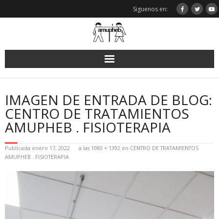
Saltar
Siguenos en:
al
contenido
IMAGEN DE ENTRADA DE BLOG:
CENTRO DE TRATAMIENTOS
AMUPHEB . FISIOTERAPIA
Publicada
enero 17, 2022
a las
1080 × 1392
en
CENTRO DE TRATAMIENTOS
AMUPHEB . FISIOTERAPIA