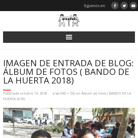
Saltar
Siguenos en:
al
contenido
IMAGEN DE ENTRADA DE BLOG:
ÁLBUM DE FOTOS ( BANDO DE
LA HUERTA 2018)
Publicada
octubre 15, 2018
a las
960 × 720
en
Álbum de fotos ( BANDO DE LA
HUERTA 2018)