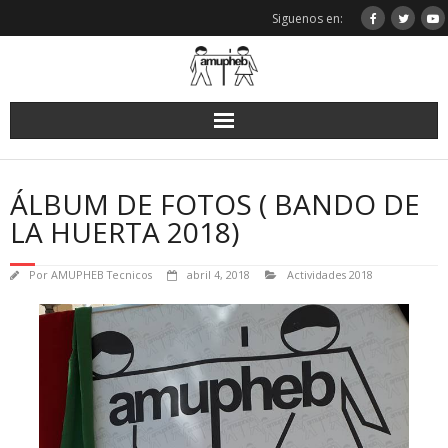
Saltar
Siguenos en:
al
contenido
ÁLBUM DE FOTOS ( BANDO DE
LA HUERTA 2018)
Por
AMUPHEB Tecnicos
abril 4, 2018
Actividades 2018