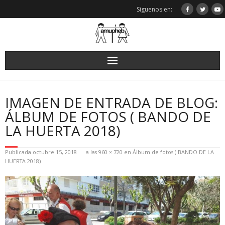
Saltar
Siguenos en:
al
contenido
IMAGEN DE ENTRADA DE BLOG:
ÁLBUM DE FOTOS ( BANDO DE
LA HUERTA 2018)
Publicada
octubre 15, 2018
a las
960 × 720
en
Álbum de fotos ( BANDO DE LA
HUERTA 2018)