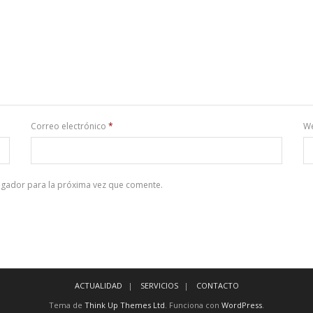
Correo electrónico
*
W
egador para la próxima vez que comente.
ACTUALIDAD
SERVICIOS
CONTACTO
Tema de
Think Up Themes Ltd
. Funciona con
WordPress
.