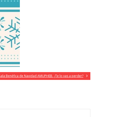
ala Benéfica de Navidad AMUPHEB. ¿Te lo vas a perder?