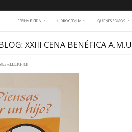
ESPINA BÍFIDA
HIDROCEFALIA
QUIÉNES SOMOS
OG: XXIII CENA BENÉFICA A.M.U.
éfica A.M.U.P.H.E.B