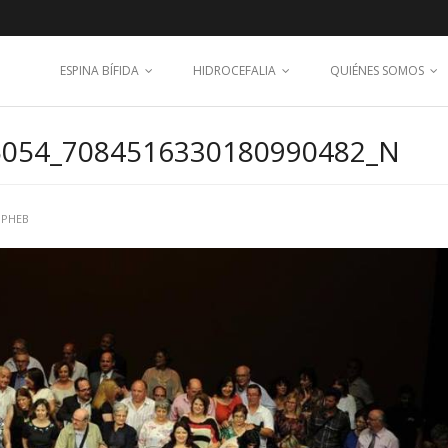
ESPINA BÍFIDA
HIDROCEFALIA
QUIÉNES SOMOS
5054_7084516330180990482_N
UPHEB