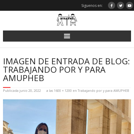
Saltar
Siguenos en:
al
contenido
IMAGEN DE ENTRADA DE BLOG:
TRABAJANDO POR Y PARA
AMUPHEB
Publicada
junio 20, 2022
a las
1600 × 1200
en
Trabajando por y para AMUPHEB