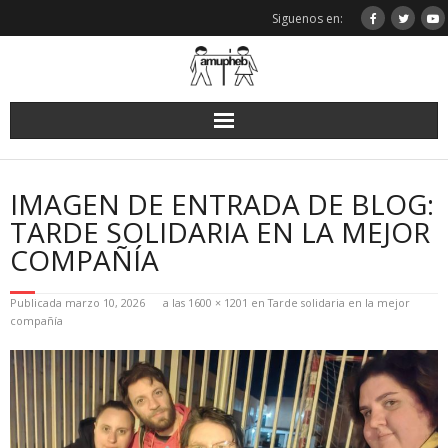
Saltar
Siguenos en:
al
contenido
IMAGEN DE ENTRADA DE BLOG:
TARDE SOLIDARIA EN LA MEJOR
COMPAÑÍA
Publicada
marzo 10, 2026
a las
1600 × 1201
en
Tarde solidaria en la mejor
compañía