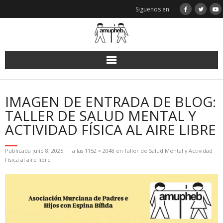
Saltar
Siguenos en:
al
contenido
IMAGEN DE ENTRADA DE BLOG:
TALLER DE SALUD MENTAL Y
ACTIVIDAD FÍSICA AL AIRE LIBRE
Publicada
julio 8, 2025
a las
1152 × 2048
en
Taller de Salud Mental y Actividad
Física al aire libre