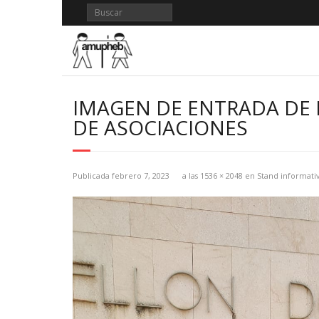
Saltar
al
contenido
IMAGEN DE ENTRADA DE 
DE ASOCIACIONES
Publicada
febrero 7, 2023
a las
1536 × 2048
en
Stand informati