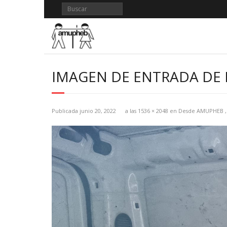
Saltar
al
contenido
IMAGEN DE ENTRADA DE 
Publicada
junio 20, 2022
a las
1536 × 2048
en
Desde AMUPHEB ,S