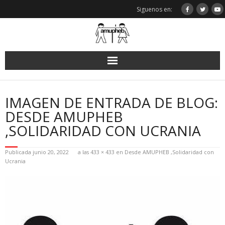
Saltar
Siguenos en:
al
contenido
IMAGEN DE ENTRADA DE BLOG:
DESDE AMUPHEB
,SOLIDARIDAD CON UCRANIA
Publicada
junio 20, 2022
a las
433 × 433
en
Desde AMUPHEB ,Solidaridad con
Ucrania