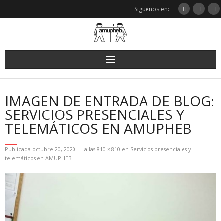
Saltar
Siguenos en:
al
contenido
IMAGEN DE ENTRADA DE BLOG:
SERVICIOS PRESENCIALES Y
TELEMÁTICOS EN AMUPHEB
Publicada
octubre 20, 2020
a las
810 × 810
en
Servicios presenciales y
telemáticos en AMUPHEB