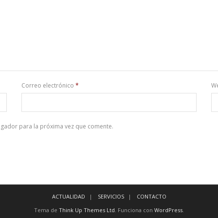
Correo electrónico
*
W
egador para la próxima vez que comente.
ACTUALIDAD
SERVICIOS
CONTACTO
Tema de
Think Up Themes Ltd
. Funciona con
WordPress
.