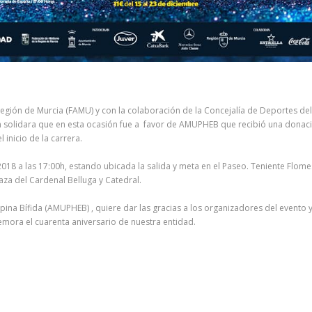
 Región de Murcia (FAMU) y con la colaboración de la Concejalía de Deportes del
n solidara que en esta ocasión fue a favor de AMUPHEB que recibió una donac
 inicio de la carrera.
8 a las 17:00h, estando ubicada la salida y meta en el Paseo. Teniente Flomest
laza del Cardenal Belluga y Catedral.
spina Bífida (AMUPHEB) , quiere dar las gracias a los organizadores del event
mora el cuarenta aniversario de nuestra entidad.