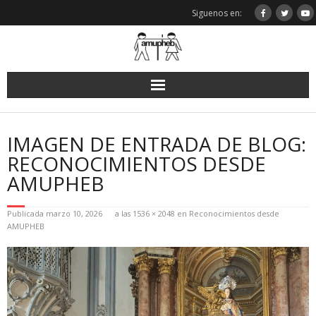
Saltar
Siguenos en:
al
contenido
IMAGEN DE ENTRADA DE BLOG:
RECONOCIMIENTOS DESDE
AMUPHEB
Publicada
marzo 10, 2026
a las
1536 × 2048
en
Reconocimientos desde
AMUPHEB