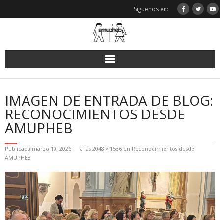
Saltar
Siguenos en:
al
contenido
IMAGEN DE ENTRADA DE BLOG:
RECONOCIMIENTOS DESDE
AMUPHEB
Publicada
marzo 10, 2026
a las
2048 × 1536
en
Reconocimientos desde
AMUPHEB