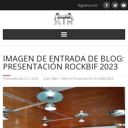
Saltar
Siguenos en:
al
contenido
IMAGEN DE ENTRADA DE BLOG:
PRESENTACIÓN ROCKBIF 2023
Publicada
abril 27, 2023
a las
1600 × 1200
en
Presentación RockBif 2023