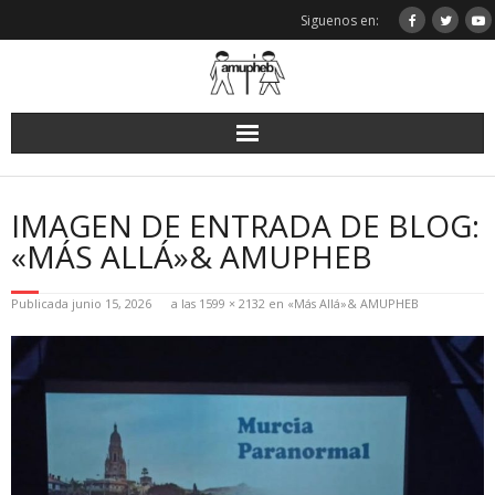
Saltar
Siguenos en:
al
contenido
IMAGEN DE ENTRADA DE BLOG:
«MÁS ALLÁ»& AMUPHEB
Publicada
junio 15, 2026
a las
1599 × 2132
en
«Más Allá»& AMUPHEB