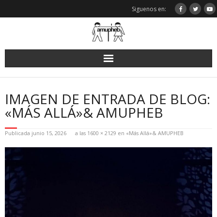
Saltar
Siguenos en:
al
contenido
IMAGEN DE ENTRADA DE BLOG:
«MÁS ALLÁ»& AMUPHEB
Publicada
junio 15, 2026
a las
1600 × 2129
en
«Más Allá»& AMUPHEB