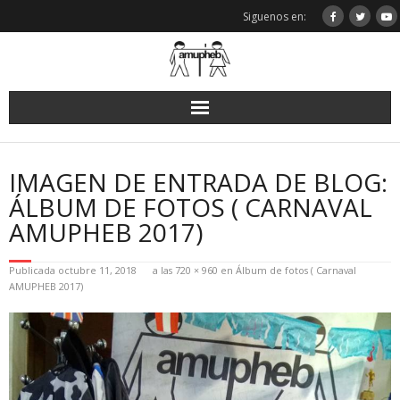
Saltar
Siguenos en:
al
contenido
IMAGEN DE ENTRADA DE BLOG:
ÁLBUM DE FOTOS ( CARNAVAL
AMUPHEB 2017)
Publicada
octubre 11, 2018
a las
720 × 960
en
Álbum de fotos ( Carnaval
AMUPHEB 2017)