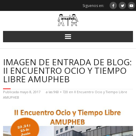
Saltar
Siguenos en:
al
contenido
IMAGEN DE ENTRADA DE BLOG:
II ENCUENTRO OCIO Y TIEMPO
LIBRE AMUPHEB
Publicada
mayo 8, 2017
a las
960 × 720
en
II Encuentro Ocio y Tiempo Libre
AMUPHEB