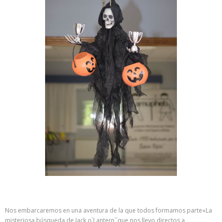
Nos embarcaremos en una aventura de la que todos formamos parte«La
misteriosa búsqueda de Jack o`Lantern´´que nos llevo directos a