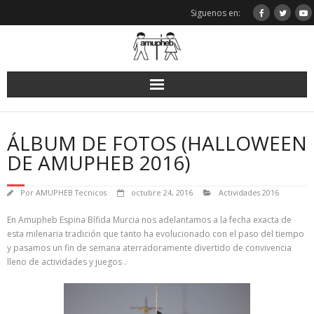
Saltar
Siguenos en:
al
contenido
ÁLBUM DE FOTOS (HALLOWEEN
DE AMUPHEB 2016)
Por
AMUPHEB Tecnicos
octubre 24, 2016
Actividades 2016
En Amupheb Espina Bífida Murcia nos adelantamos a la fecha exacta de
esta milenaria tradición que tanto ha evolucionado con el paso del tiempo
y pasamos un fin de semana aterradoramente divertido de convivencia
lleno de actividades y juegos .