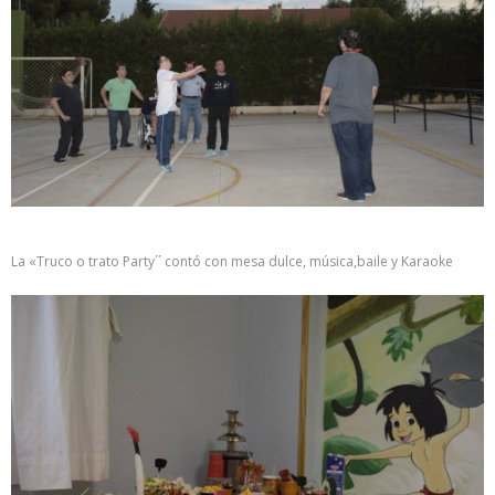
La «Truco o trato Party´´ contó con mesa dulce, música,baile y Karaoke