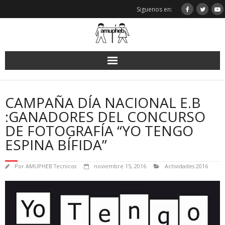
Saltar
Siguenos en:
al
contenido
CAMPAÑA DÍA NACIONAL E.B
:GANADORES DEL CONCURSO
DE FOTOGRAFÍA “YO TENGO
ESPINA BÍFIDA”
Por
AMUPHEB Tecnicos
noviembre 15, 2016
Actividades 2016