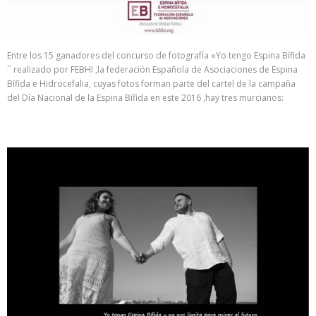
Entre los 15 ganadores del concurso de fotografía «Yo tengo Espina Bífida
´´ realizado por FEBHI ,la federación Española de Asociaciones de Espina
Bífida e Hidrocefalia, cuyas fotos forman parte del cartel de la campaña
del Día Nacional de la Espina Bífida en este 2016 ,hay tres murcianos: