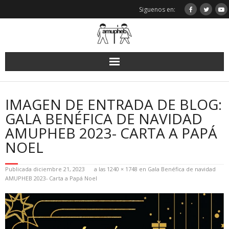
Saltar
Siguenos en:
al
contenido
IMAGEN DE ENTRADA DE BLOG:
GALA BENÉFICA DE NAVIDAD
AMUPHEB 2023- CARTA A PAPÁ
NOEL
Publicada
diciembre 21, 2023
a las
1240 × 1748
en
Gala Benéfica de navidad
AMUPHEB 2023- Carta a Papá Noel