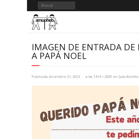
Saltar
al
contenido
IMAGEN DE ENTRADA DE 
A PAPÁ NOEL
Publicada
diciembre 21, 2023
a las
1414 × 2000
en
Gala Benéfi