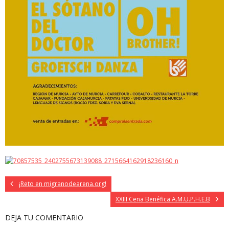
¡Reto en migranodearena.org!
XXIII Cena Benéfica A.M.U.P.H.E.B
DEJA TU COMENTARIO