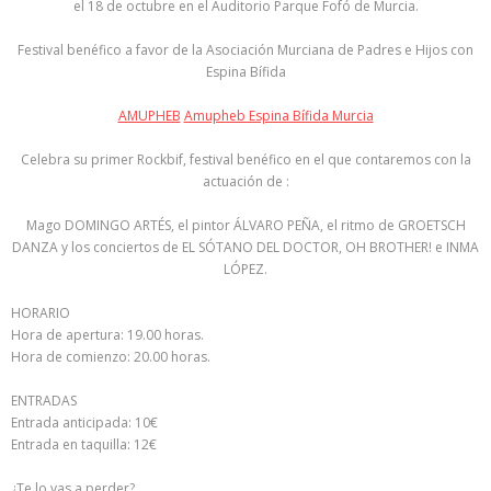
el 18 de octubre en el Auditorio Parque Fofó de Murcia.
Festival benéfico a favor de la Asociación Murciana de Padres e Hijos con
Espina Bífida
AMUPHEB
Amupheb Espina Bífida Murcia
Celebra su primer Rockbif, festival benéfico en el que contaremos con la
actuación de :
Mago DOMINGO ARTÉS, el pintor ÁLVARO PEÑA, el ritmo de GROETSCH
DANZA y los conciertos de EL SÓTANO DEL DOCTOR, OH BROTHER! e INMA
LÓPEZ.
HORARIO
Hora de apertura: 19.00 horas.
Hora de comienzo: 20.00 horas.
ENTRADAS
Entrada anticipada: 10€
Entrada en taquilla: 12€
¿Te lo vas a perder?