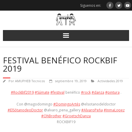
Saltar
Siguenos en:
al
contenido
FESTIVAL BENÉFICO ROCKBIF
2019
Por
AMUPHEB Tecnicos
septiembre 19, 2019
Actividades 2019
#RockBif2019
#Súmate
#festival
benéfico
#rock
#danza
#pintura
.
Con @magodomingo
#DomingoArtés
@elsotanodeldoctor
#ElSótanodeoDoctor
@alvaro_pena_gallery
#AlvaroPeña
#InmaLopez
#OhBrother
#GroetschDanza
ROCKBIF19